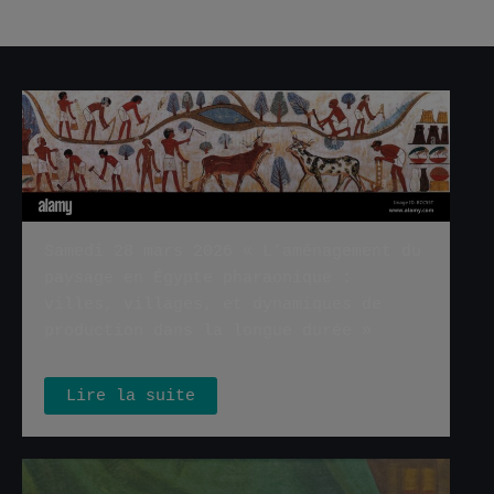
Samedi 28 mars 2026 « L’aménagement du
paysage en Égypte pharaonique :
villes, villages, et dynamiques de
production dans la longue durée »
Lire la suite