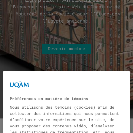
Egyptian Antiquities
Bienvenue sur le site Web du Chapitre de
Montréal de la Société pour l’Étude de
l’Égypte ancienne.
Devenir membre
Préférences en matière de témoins
Nous utilisons des témoins (cookies) afin de
collecter des informations qui nous permettent
d’améliorer votre expérience sur le site, de
vous proposer des contenus vidéo, d’analyser
les statistiques de fréquentation, etc. Vous